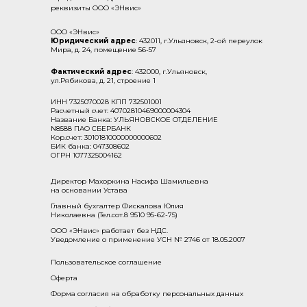
реквизиты ООО «ЭНвис»
ООО «ЭНвис»
Юридический адрес
: 432011, г.Ульяновск, 2-ой переулок
Мира, д. 24, помещение 56-57
Фактический адрес
: 432000, г.Ульяновск,
ул.Рябикова, д. 21, строение 1
ИНН 7325070028 КПП 732501001
Расчетный счет: 40702810469000004304
Название Банка: УЛЬЯНОВСКОЕ ОТДЕЛЕНИЕ
N8588 ПАО СБЕРБАНК
Кор.счет: 30101810000000000602
БИК банка: 047308602
ОГРН 1077325004162
Директор Махоркина Насифа Шамильевна
на основании Устава
Главный бухгалтер Фискалова Юлия
Николаевна (Тел.сот.8 9510 95-62-75)
ООО «ЭНвис» работает без НДС.
Уведомление о применение УСН № 2746 от 18.05.2007
Пользовательское соглашение
Оферта
Форма согласия на обработку персональных данных